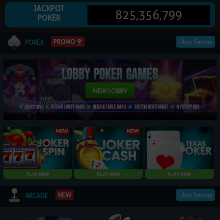
JACKPOT
825,356,799
POKER
© 2026 NagaPoker. All Rights Reserved | 18+
Lihat Semua
PROMO
POKER
Lihat Semua
NEW
ARCADE