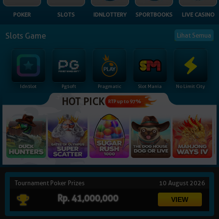
NEW
POKER
SLOTS
IDNLOTTERY
SPORTBOOKS
LIVE CASINO
TANGKAS
RTP
Slots Game
Lihat Semua
DEPOSIT
WITHDRAW
Idnslot
Pgsoft
Pragmatic
Slot Mania
No Limit City
PROMOSI
HOT PICK
RTP up to 97%
DOWNLOAD
REFERRAL
JACKPOT
Tournament Poker Prizes
10 August 2026
VIP MEMBER
Rp. 41,000,000
HUBUNGI KAMI