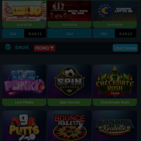
232
6:59:30
612
762
6:56:56
IDNLIVE
Lihat Semua
PROMO
Live Plinko
Spin Soccer
Checkmate Rush