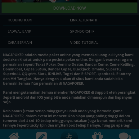
HUBUNGI KAMI
LINK ALTERNATIF
JADWAL BANK
SPONSORSHIP
CARA BERMAIN
VIDEO TUTORIAL
NAGAPOKER
adalah media poker online yang memakai uang asli yang kami
sediakan khusus untuk para pecinta poker online. Dengan beraneka ragam
permainan seperti Texas Poker, Domino Dealer, Bandar Ceme, Ceme Keliling,
Dominobet, Capsa Susun, Bandar Capsa, Blackjack, Omaha, Super10,
Superbull, QQspirit, Slots, IDNLIVE, Togel dan E-SPORT, sportbook, E-lottery
dan MM Tangkas. Hanya dengan 1 akun di situs kami anda sudah bisa
bermain semua fitur permainan di
NAGAPOKER
.
Kami mengutamakan semua member
NAGAPOKER
di support oleh perangkat
seperti android dan IOS yang bisa anda mainkan dimanapun dan kapanpun
saja.
Raih bonus jutaan setiap minggunya untuk anda yang bermain game
NAGAPOKER
, dalam event ini menentukan siapa yang paling tinggi dalam
turnover dari 1 s/d 10 setiap minggunya, rasakan juga bonus menarik kami
lainnya seperti lucky spin dan mysteri box setiap harinya. Tunggu apa lagi
segera daftarkan diri anda dan raih hadiahnya!