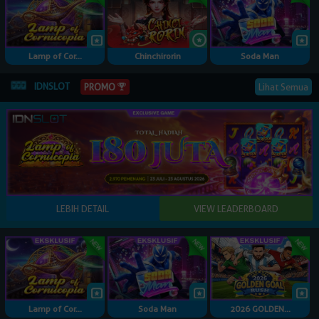
Lamp of Cor...
Chinchirorin
Soda Man
IDNSLOT
Lihat Semua
PROMO
Lamp of Cor...
Soda Man
2026 GOLDEN...