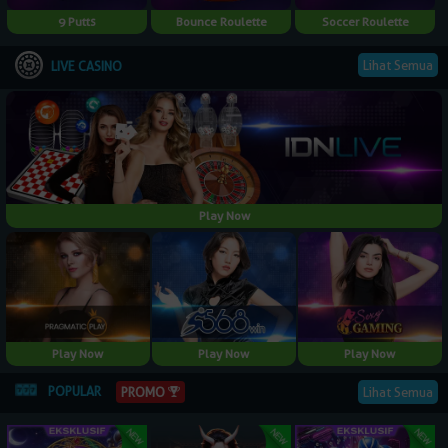
9 Putts
Bounce Roulette
Soccer Roulette
Lihat Semua
LIVE CASINO
Play Now
Play Now
Play Now
Play Now
POPULAR
Lihat Semua
PROMO