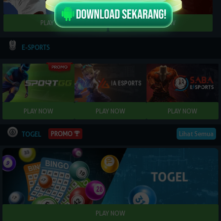
E-SPORTS
Lihat Semua
PROMO
TOGEL