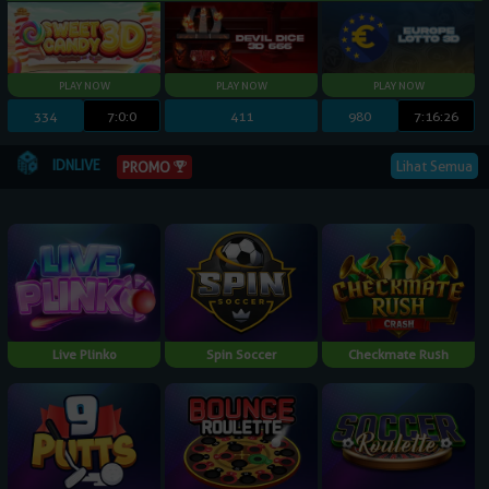
334
6:59:59
411
980
7:16:25
IDNLIVE
Lihat Semua
PROMO
Live Plinko
Spin Soccer
Checkmate Rush